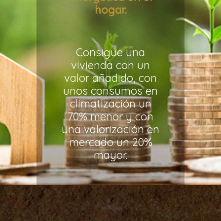
hogar.
Consigue una
vivienda con un
valor añadido, con
unos consumos en
climatización un
70% menor y con
una valorización en
mercado un 20%
mayor.